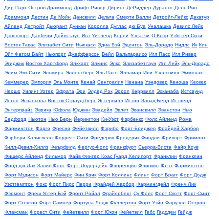
Дир-Парк
Остров Драммонд
Дрифт Ривер
Диринг
ДеРиддер
Дуранго
Дель Рио
Драммонд
Дестин
Де Мойн
Дансвилл
Дельта
Смерти Валли
Детройт-Лейкс
Дакатур
Айленд
Детройт
Дьюрант
Дункан
Королла
Дуглас
дю Буа
Уналашка
Девилс Лейк
Дэвенпорт
Данбери
Дойлстаун
Игл
Уитленд
Керни
Уэнатчи
О-Клэр
Уэбстер Сити
Восток Тавас
Элизабет Сити
Ньюкасл
Эдна Бэй
Эдентон
Эль-Дорадо
Нидлс
Ик
Кин
Эйт Фатом Байт
Ньюпорт
Джефферсон
Вейл
Вальпараисо
Игл Пасс
Игл Ривер
Эгиджик
Восток Хартфорд
Элкхарт
Элкинс
Элко
Элизабеттаун
Игл Лейк
Эль-Дорадо
Элим
Элк Сити
Эльмира
Элленсберг
Эль Пасо
Элламар
Или
Уэллсвилл
Эммонак
Кеммерер
Эмпория
Эль Монте
Кенай
Сентралия
Ненана
Уэндовер
Кеноша
Кеокек
Неошо
Уипинг Уотер
Эфрата
Эри
Элдед Рок
Эррол
Керрвилл
Эсканаба
Истсаунд
Истон
Эспаньола
Восток Страудсберг
Эстервилл
Истон
Запад Бенд
Истленд
Энтерпрайз
Эврика
Юфола
Юджин
Эвадейл
Эвлет
Эвансвилл
Эванстон
Нью
Бедфорд
Ньютон
Нью Берн
Йерингтон
Ки-Уэст
Фэрбенкс
Фолс Айленд
Рома
Фармингтон
Фарго
Фресно
Фейетвилл
Фэрибо
Форт-Бриджер
Фрайдей Харбор
Фэрбери
Калиспелл
Форрест-Сити
Фредерик
Фредерик
Финдли
Фрипорт
Фримонт
Килл-Девил-Хиллз
Феърфилд
Фергус-Фолс
Франкфурт
Сьерра-Виста
Файр Коув
Фишерс Айленд
Фильмор
Файв Фингер Коас Гуард Хелипорт
Франклин
Франклин
Фонд дю Лак
Залив Фолс
Форт-Лодердейл
Флоренция
Флиппин
Флэт
Фармингтон
Форт Мэдисон
Форт Майерс
Фин Крик
Форт Коллинс
Флинт
Форт Брагг
Форт Додж
Уэстгемптон
Фокс
Форт Пирс
Перри
Фрайдей Харбор
Фармингдейл
Френч Лик
Фэрмонт
Фреш Уотер Бэй
Фронт Ройал
Фрайерберг
Су Фолс
Форт Скотт
Форт-Смит
Форт Стоктон
Форт Самнер
Фортуна Ледж
Фуллертон
Форт Уэйн
Фаруэлл
Остров
Флаксман
Форест Сити
Фейетвилл
Форт Юкон
Фейетвил
Габс
Гадсден
Гейдж