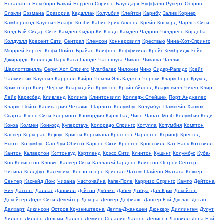
Богальюза
Боксборо
Бакай
Боррего Спрингс
Баундари
Буффало
Руперт
Остров
Блэкли
Бозмана
Бразориа
Кадиллак
Колумбия
Клейтон
Карибу
Залив Корнер
Камберленд
Каунсил-Блафс
Колби
Кабин Крик
Апленд
Крейн
Конкорд
Чарльз Сити
Колд Бэй
Сидар Сити
Камден
Сидар Ки
Кэндл
Камден
Чадрон
Чилдресс
Кордоба
Колдуэлл
Кресент Сити
Сентрал
Клемсон
Коннерсвилл
Крествью
Чина-Хот-Спрингс
Мюррей
Кортес
Кофи-Пойнт
Брайан
Клифтон
Коффивилл
Крейг
Кембридж
Кейп
Джирардо
Колледж Парк
Каса Гранде
Чаттануга
Чикаго
Чикаша
Чаллис
Шарлоттсвилль
Серкл Хот Спрингс
Чуатбалек
Чилокин
Чико
Сидар-Рапидс
Крейг
Чалкиитзик
Каунсил
Карролл
Кайро
Чомли
Эль Каджон
Чероки
Кларксберг
Крукед
Крик
озеро Клир
Чероки
Кларксдейл
Крукстон
Крэйн-Айленд
Кларксвилл
Чикен
Клир
Лейк
Карлсбад
Кливленд
Колинга
Клинтонвилл
Колледж Стейшен
Порт Анджелес
Кларкс Пойнт
Калипатрия
Чехалис
Шарлотт
Колумбус
Колумбус
Шампейн
Ханкок
Спарта
Кэнон-Сити
Клермонт
Конкордия
Карлсбад
Чино
Чанат
Моэб
Колумбия
Коди
Кокоа
Колмен
Конкорд
Куперстаун
Колорадо Спрингс
Котулла
Колумбия
Комптон
Каспер
Коркоран
Корпус Кристи
Корсикана
Кроссетт
Чарлстон
Коринф
Крестед
Бьютт
Колумбус
Сан-Луи-Обиспо
Карсон Сити
Крестон
Кроссвилл
Кат Банк
Котсвилл
Кантон
Калвертон
Коттонвуд
Кортленд
Кросс Сити
Клинтон
Кушинг
Колумбус
Куба-
Ков
Ковингтон
Кловис
Калвер Сити
Каллавей Гарденс
Клинтон
Остров Сентер
Читина
Колдфут
Калексико
Конро
озеро Кристал
Чатем
Шайенн
Якатага
Коппер
Сентер
Каскейд Локс
Чизана
Чисточайна
Капе-Поле
Карризо Спрингс
Кампо
Дейтона
Бич
Даггетт
Даллас
Данвилл
Дейтон
Дублин
Дабек
Дюбуа
Дал Крик
Декейтер
Декейтер
Додж Сити
Декейтер
Декора
Денвер
Дефианс
Дангер Бэй
Дуглас
Дотан
Далхарт
Дикинсон
Остров Крузенштерна
Делта-Джанкшен
Дюнкерк
Диллингем
Дулут
Диллон
Диллон
Доломи
Даллес
Деминг
Седалия
Далтон
Денисон
Дэнвилл
Дора Бэй