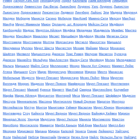
Ривер
Латроп Уэлс Кон
Леонардтаун
Лорел
Калопапа
Лайм Виллидж
Ливърмор
Лоренсевилл
Ливингстон
Лас-Вегас
Льюисберг
Лоуренс
Уэлс
Лоуренс
Льюистон
Льюистаун
Лоренсевилл
Лексингтон
Лидвилл
Линчберг
Лайонс
Эли
Мадера
Мидленд
Малден
Мобридж
Манисти
Сагино
Моберли
Мак-Комб
Макино-Сити
Мерсед
Мак-Грат
Мак-Кук
Маунт Маккинли
Макон
Орландо, шт. Флорида
Мейсон Сити
Медфорд
Карбондейл
Мадрас
Мидлтон Айленд
Медфра
Меридиан
Мэадвилль
Мемфис
Мантео
Минден
Мэнсфилд
Макаллен
Мескит
Маршфилд
Медфорд
Мелфа
Мичиган Сити
Монтгомери
Монтгомери
Молтри
Моргантаун
Митчелл
Манхэттен
Маршалл
Минчумина
Муллен
Маунт Шаста
Манчестер
Мохаве
Майами
Манси
Монаханс
Шафтер
Милвилл
Маршолтаун
Джексон
Томс Ривер
Милуоки
Маскегон
Хулехуа
Джексон
Манкейто
Мельбурн
Мак-Алестер
Малед Сити
Милфорд
Молин
Миледжвилл
Мальта
Маршалл
Майлс Сити
Миллинокет
Монро
Манли Хот Спрингс
Маммот Лейкс
Атина
Маршалл
Стоу
Маркс
Морристаун
Меномини
Мэрион
Минто
Манассас
Мобильные
Модесто
Маунт-Плезант
Морристаун
Мозес Пойнт
Мина
Маунтин
Виллидж
Моррис
Мадисон
Маунт Поконо
Макферсон
Маунт Плезант
Монтпилиер
Маунт Плезант
Макомб
Куинси
Маркетт
Мак-Рай
Смирна
Мартинсберг
Колумбия
Марфа
Марко Айленд
Моргантон
Монтерей
Меса
Маунт Плезант
Шеффилд
Мадисон
Миссула
Миннеаполис
Массена
Монтиселло
Новый Орлеан
Маратон
Монтроз
Метлейкатла
Мэттун
Монток
Манитовок
Уэймея
Маскатин
Маунт Юнион
Монровилл
Монтевидео
Стоу
Кайента
Маунт Вернон
Маунт Вернон
Вайнярд Хейвен
Мэрион
Минерал Уеллс
Уиндом
Мидлтаун
Маунт Уилсон
Манила
Монтикелло
Макстон
Марлборо
Монтиселло
Маккарти
Марбл Каньон
Мэй-Крик
Мак-Колл
Миртл-Бич
Меориек
Мэрисвилл
Марана
Мэрион
Каполей
Ченега
Глинко
Лейкхерст
Уайтхаус
Фоли
Найколай
Ниблэк
Нинилчайк
Наукити
Ничен Коув
Найлс
Нельсон Лагун
Найтмут