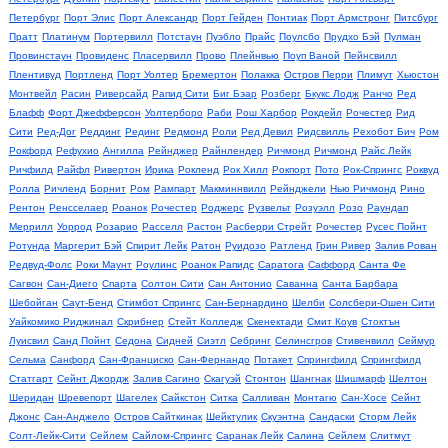
Петербург
Порт Элис
Порт Александр
Порт Гейден
Понтиак
Порт Армстронг
Питсбург
Пратт
Платинум
Портервилл
Потстаун
Пуэбло
Прайс
Поулсбо
Прудхо Бэй
Пулман
Провинстаун
Провиденс
Пласервилл
Прово
Плейнвью
Поуп Ваной
Пейнсвилл
Плентивуд
Портленд
Порт Уолтер
Бремертон
Полакка
Остров Перри
Плимут
Хьюстон
Монтвейл
Расин
Риверсайд
Рапид Сити
Биг Бэар
Розберг
Бкукс Лодж
Ранчо
Ред
Блафф
Форт Джефферсон
Уолтерборо
Раби
Рош Харбор
Рокдейл
Рочестер
Рид
Сити
Ред-Дог
Реддинг
Рединг
Редмонд
Роли
Ред Девил
Ридсвилль
Рехобот Бич
Ром
Рокфорд
Рефухио
Ангилла
Рейнджер
Райнлендер
Ричмонд
Ричмонд
Райс Лейк
Ричфилд
Райфл
Ривертон
Ирика
Рокленд
Рок Хилл
Рокпорт
Пото
Рок-Спрингс
Роквуд
Ролла
Ричленд
Борнит
Ром
Рампарт
Макминнвилл
Рейнджели
Нью Ричмонд
Рино
Рентон
Ренсселаер
Роанок
Рочестер
Роджерс
Рузвельт
Розуэлл
Розо
Раундап
Меррилл
Уоррод
Розарио
Расселл
Растон
Расберри Стрейт
Рочестер
Русес Пойнт
Ротунда
Маргерит Бэй
Спирит Лейк
Ратон
Руидозо
Ратленд
Грин Ривер
Залив Рован
Редвуд-Фолс
Роки Маунт
Роулинс
Роанок Рапидс
Саратога
Саффорд
Санта Фе
Сагвон
Сан-Диего
Спарта
Солтон Сити
Сан Антонио
Саванна
Санта Барбара
Шебойган
Саут-Бенд
Стимбот Спрингс
Сан-Бернардино
Шелби
Солсбери-Ошен Сити
Уайкомико Риджинал
Скрибнер
Стейт Колледж
Скенектади
Смит Коув
Стоктън
Луисвил
Санд Пойнт
Седона
Сидней
Сиэтл
Себринг
Селинсгров
Стивенвилл
Сеймур
Сельма
Санфорд
Сан-Франциско
Сан-Фернандо
Потакет
Спрингфилд
Спрингфилд
Статгарт
Сейнт Джордж
Залив Сагино
Скагуэй
Стонтон
Шангнак
Шишмарф
Шелтон
Шеридан
Шревепорт
Шагелек
Сайкстон
Ситка
Салливан
Монтагю
Сан-Хосе
Сейнт
Джонс
Сан-Анджело
Остров Сайткинак
Шейктулик
Скуэнтна
Сандаски
Сторм Лейк
Солт-Лейк-Сити
Сейлем
Сайлом-Спрингс
Саранак Лейк
Салина
Сейлем
Слитмут