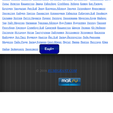
Уэльс
Уопетон
Вашингтон
Звара
Уэйнсберг
Стеббинс
Уоберн
Бивер
Биг Рапидс
Боулдер
Чандалар
Дип Бэй
Энид
Вэлдрон Айленд
Уиндер
Уэтерфорд
Френчвилл
Уинчестер
Хайдер
Уартон
Ланкастер
Алекнеджик
Уэйколоа
Лэбаучер Бэй
Уинфилд
Селавик
Уолтем
Литтл Наукати
Лоринг
Уиллоус
Уиннемакка
Маунтин-Хоум
Майерс
Чак
Уайт Маунтин
Напакиак
Туксекан Айленд
Вуд Ривер
Вудчоппер
Уиллоу
Паония
Ренч-Крик
Уэрленд
Стимбоут Бэй
Саричеф
Вашингтон
Ширли
Уизман
Юг Нейкнек
Уэстерли
Истсаунд
Нотак
Тантутулиак
Уайтривер
Уотсонвилл
Уотервилл
Василла
Вайлдвуд
Уол Пасс
Вудворд
Ньюток
Йес Бэй
Запад Йеллоустон
Лейк Дженива
Мадисон
Пайн Ридж
Запад Купарек
Сент-Мэрис
Якутат
Якима
Янктон
Янгстаун
Юма
Ещё»
Найак
Зефирхилс
Занесвилл
© 2016
RUMIGRANT.COM