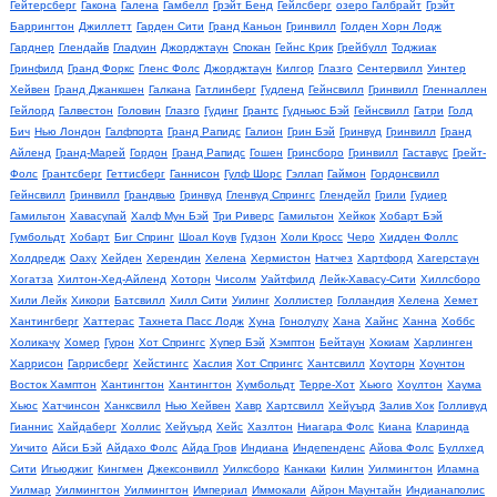
Гейтерсберг
Гакона
Галена
Гамбелл
Грэйт Бенд
Гейлсберг
озеро Галбрайт
Грэйт
Баррингтон
Джиллетт
Гарден Сити
Гранд Каньон
Гринвилл
Голден Хорн Лодж
Гарднер
Глендайв
Гладуин
Джорджтаун
Спокан
Гейнс Крик
Грейбулл
Тоджиак
Гринфилд
Гранд Форкс
Гленс Фолс
Джорджтаун
Килгор
Глазго
Сентервилл
Уинтер
Хейвен
Гранд Джанкшен
Галкана
Гатлинберг
Гудленд
Гейнсвилл
Гринвилл
Гленналлен
Гейлорд
Галвестон
Головин
Глазго
Гудинг
Грантс
Гудньюс Бэй
Гейнсвилл
Гатри
Голд
Бич
Нью Лондон
Галфпорта
Гранд Рапидс
Галион
Грин Бэй
Гринвуд
Гринвилл
Гранд
Айленд
Гранд-Марей
Гордон
Гранд Рапидс
Гошен
Гринсборо
Гринвилл
Гаставус
Грейт-
Фолс
Грантсберг
Геттисберг
Ганнисон
Гулф Шорс
Гэллап
Гаймон
Гордонсвилл
Гейнсвилл
Гринвилл
Грандвью
Гринвуд
Гленвуд Спрингс
Глендейл
Грили
Гудиер
Гамильтон
Хавасупай
Халф Мун Бэй
Три Риверс
Гамильтон
Хейкок
Хобарт Бэй
Гумбольдт
Хобарт
Биг Спринг
Шоал Коув
Гудзон
Холи Кросс
Черо
Хидден Фоллс
Холдредж
Оаху
Хейден
Херендин
Хелена
Хермистон
Натчез
Хартфорд
Хагерстаун
Хогатза
Хилтон-Хед-Айленд
Хоторн
Чисолм
Уайтфилд
Лейк-Хавасу-Сити
Хиллсборо
Хили Лейк
Хикори
Батсвилл
Хилл Сити
Уилинг
Холлистер
Голландия
Хелена
Хемет
Хантингберг
Хаттерас
Тахнета Пасс Лодж
Хуна
Гонолулу
Хана
Хайнс
Ханна
Хоббс
Холикачу
Хомер
Гурон
Хот Спрингс
Хупер Бэй
Хэмптон
Бейтаун
Хокиам
Харлинген
Харрисон
Гаррисберг
Хейстингс
Хаслия
Хот Спрингс
Хантсвилл
Хоуторн
Хоунтон
Восток Хамптон
Хантингтон
Хантингтон
Хумбольдт
Терре-Хот
Хьюго
Хоултон
Хаума
Хьюс
Хатчинсон
Ханксвилл
Нью Хейвен
Хавр
Хартсвилл
Хейуърд
Залив Хок
Голливуд
Гианнис
Хайдаберг
Холлис
Хейуърд
Хейс
Хазлтон
Ниагара Фолс
Киана
Кларинда
Уичито
Айси Бэй
Айдахо Фолс
Айда Гров
Индиана
Индепенденс
Айова Фолс
Буллхед
Сити
Игьюджиг
Кингмен
Джексонвилл
Уилксборо
Канкаки
Килин
Уилмингтон
Иламна
Уилмар
Уилмингтон
Уилмингтон
Империал
Иммокали
Айрон Маунтайн
Индианаполис