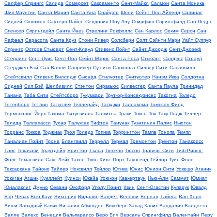
Салфер Спрингс
Салида
Сомерсет
Сакраменто
Сент-Майкл
Салмон
Санта Моника
Шип Маунтин
Санта Мария
Санта Ана
Снайдер
Шони
Сейнт Пол Айленд
Салинас
Сидней
Соломон
Саутерн Пайнс
Селдовия
Шоу Лоу
Спирфиш
Спрингфилд
Сан Педро
Спенсер
Спрингдейл
Санта Йнез
Стрелинг Рокфоллс
Сан Карлос
Секим
Серси
Сан
Рафаел
Сарасота
Санта Круз
Стони Ривер
Солсбери
Солт Сэйнти Мари
Уайт Сулпур
Спрингс
Остров Стьюарт
Сент-Клауд
Стивенс Пойнт
Сейнт Джордж
Сент-Джозеф
Стерлинг
Сент-Луис
Сент-Пол
Сейнт Мэрис
Санта Роса
Стьюарт
Сандэнс
Страуд
Стерджен Бэй
Сан Валли
Санривер
Су-сити
Савоонга
Силвер-Сити
Сасанвилл
Стейтсвилл
Стивенс Виллидж
Сьюард
Стилуотер
Суитуотер
Нанэм Иква
Солдотна
Сидней
Сил Бэй
Шелбивилл
Стэнтон
Сиракьюс
Силвестер
Санта Паула
Тринидад
Танана
Таба Сити
Стейтсборо
Тукумкари
Трут-ор-Консекуэнсес
Такотна
Толедо
Тетерборо
Тетлин
Татитлек
Теллерайд
Таскджи
Таллахома
Томпсон Филд
Термополис
Йорк
Такома
Титусвилль
Талкитна
Траки
Токен
Ток
Таку Лодж
Теллер
Телида
Таллахасси
Тулар
Талуксак
Тифтон
Танунак
Туэнтинин Палмс
Ньютон
Торранс
Токкоа
Тоджиак
Троя
Толедо
Топика
Торрингтон
Тампа
Тонопа
Темпл
Таналиан Пойнт
Трона
Блантвилл
Террелл
Термал
Тремонтон
Трентон
Танакросс
Таос
Техачапи
Траутдейл
Бриттон
Тълса
Тюпело
Тюсон
Траверс Сити
Тиф-Ривер-
Фолс
Томасвилл
Саус Лейк Тахое
Твин Хилс
Порт Таунсенд
Тейлор
Туин-Фолс
Тексаркана
Тайонк
Тайлер
Ноксвилл
Тейлор
Ютика
Юнис
Юнион Сити
Уокешо
Аганик
Уокиган
Агшик
Куиллейт
Куинси
Юкайа
Уоюкон
Квакертаун
Нью-Алм
Саммит
Юмиат
Юналаклит
Джуно
Севани
Оксфорд
Уполу Поинт
Квин
Сент-Огастин
Купарук
Ювалд
Вэр
Чевак
Вью Каув
Виктория
Видалия
Валдез
Венеши
Вернал
Тайога
Ван Хорн
Виши
Западный Кавик
Визалия
Абингдон
Виксберг
Запад Кавик
Вандалия
Валдоста
Валле
Валехо
Венеция
Вальпараисо
Веро Бич
Версаль
Спрингфилд
Валентайн
Перу