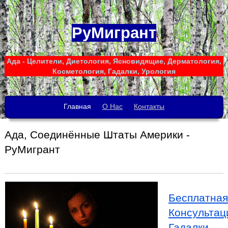
РуМигрант
Ада - Целители, Диетология, Ясновидящие, Дерматология,
Косметология, Гадалки, Урология
Главная
О Нас
Контакты
Ада, Соединённые Штаты Америки -
РуМигрант
Бесплатная
Консультац
Гадалки