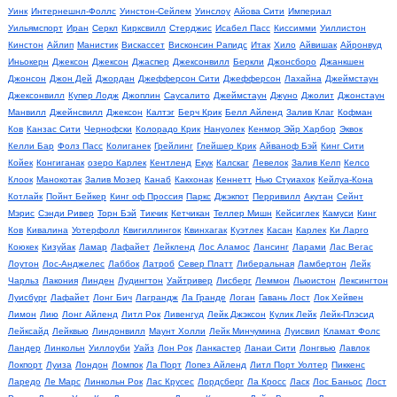
Уинк
Интернешнл-Фоллс
Уинстон-Сейлем
Уинслоу
Айова Сити
Империал
Уильямспорт
Иран
Серкл
Кирксвилл
Стерджис
Исабел Пасс
Киссимми
Уиллистон
Кинстон
Айлип
Манистик
Вискассет
Висконсин Рапидс
Итак
Хило
Айвишак
Айронвуд
Иньокерн
Джексон
Джексон
Джаспер
Джексонвилл
Беркли
Джонсборо
Джанкшен
Джонсон
Джон Дей
Джордан
Джефферсон Сити
Джефферсон
Лахайна
Джеймстаун
Джексонвилл
Купер Лодж
Джоплин
Саусалито
Джеймстаун
Джуно
Джолит
Джонстаун
Манвилл
Джейнсвилл
Джексон
Калтэг
Берч Крик
Белл Айленд
Залив Клаг
Кофман
Ков
Канзас Сити
Чернофски
Колорадо Крик
Нануолек
Кенмор Эйр Харбор
Эквок
Келли Бар
Фолз Пасс
Колиганек
Грейлинг
Глейшер Крик
Айваноф Бэй
Кинг Сити
Койек
Конгиганак
озеро Карлек
Кентленд
Екук
Калскаг
Левелок
Залив Келп
Келсо
Клоок
Манокотак
Залив Мозер
Канаб
Какхонак
Кеннетт
Нью Стуиахок
Кейлуа-Кона
Котлайк
Пойнт Бейкер
Кинг оф Проссия
Паркс
Джэкпот
Перривилл
Акутан
Сейнт
Мэрис
Сэнди Ривер
Торн Бэй
Тикчик
Кетчикан
Теллер Мишн
Кейсиглек
Камуси
Кинг
Ков
Кивалина
Уотерфолл
Квигиллингок
Квинхагак
Куэтлек
Касан
Карлек
Ки Ларго
Коюкек
Кизуйак
Ламар
Лафайет
Лейкленд
Лос Аламос
Лансинг
Ларами
Лас Вегас
Лоутон
Лос-Анджелес
Лаббок
Латроб
Север Платт
Либеральная
Ламбертон
Лейк
Чарльз
Лакония
Линден
Лудингтон
Уайтривер
Лисберг
Леммон
Льюистон
Лексингтон
Луисбург
Лафайет
Лонг Бич
Лаграндж
Ла Гранде
Логан
Гавань Лост
Лок Хейвен
Лимон
Лию
Лонг Айленд
Литл Рок
Ливенгуд
Лейк Джэксон
Кулик Лейк
Лейк-Плэсид
Лейксайд
Лейквью
Линдонвилл
Маунт Холли
Лейк Минчумина
Луисвил
Кламат Фолс
Ландер
Линкольн
Уиллоуби
Уайз
Лон Рок
Ланкастер
Ланаи Сити
Лонгвью
Лавлок
Локпорт
Луиза
Лондон
Ломпок
Ла Порт
Лопез Айленд
Литл Порт Уолтер
Пиккенс
Ларедо
Ле Марс
Линкольн Рок
Лас Крусес
Лордсберг
Ла Кросс
Ласк
Лос Баньос
Лост