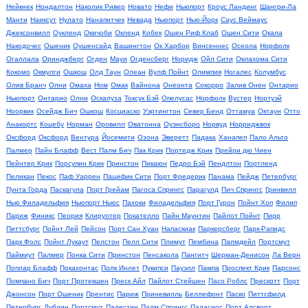
Нейкнек
Нондалтон
Наколик Ривер
Новато
Нефи
Ньюпорт
Кроус Ландинг
Шангри-Ла
Манти
Наиксут
Нулато
Нанапитчек
Невада
Ньюпорт
Нью-Йорк
Саус Веймаус
Джексонвилл
Оукленд
Окичоби
Окленд
Кобек
Ошен Риф Клаб
Ошен Сити
Окала
Накодочес
Ошеник
Оушенсайд
Вашингтон
Ок Харбор
Винсеннес
Осеола
Норфолк
Огаллала
Оринджберг
Огден
Мауи
Огденсберг
Норидж
Ойл Сити
Оклахома Сити
Кокомо
Окмулги
Ошкош
Олд Таун
Олеан
Вулф Пойнт
Олимпия
Ногалес
Колумбус
Олив Бранч
Олни
Омаха
Ном
Омак
Вайнона
Онеонта
Сокорро
Залив Онен
Онтарио
Ньюпорт
Онтарио
Олни
Оскалуза
Токсук Бэй
Опелусас
Норфолк
Вустер
Нортуэй
Ноорвик
Осейдж Бич
Ошкош
Косциаско
Уэртингтон
Север Бенд
Оттамуа
Октаун
Отто
Анакортс
Коцебу
Норман
Оровилл
Оватонна
Оуэнсборо
Норвуд
Норриджвок
Оксфорд
Оксфорд
Вентура
Йосемити
Озона
Эверетт
Падака
Ханапеп
Пало Альто
Палмер
Пайн Блафф
Вест Палм Бич
Пак Крик
Портедж Крик
Прейри дю Чиен
Пейнтер Крик
Порсупин Крик
Принстон
Пикаюн
Педро Бэй
Пендлтон
Портленд
Пеликан
Пекос
Паф Уаррен
Пацифик Сити
Порт Фредерик
Панама
Пейдж
Петербург
Пунта Горда
Паскагула
Порт Грейам
Пагоса Спрингс
Парагулд
Пич Спрингс
Гринвилл
Нью Филадельфия
Ньюпорт Ньюс
Пахоки
Филадельфия
Порт Гурон
Пойнт Хоп
Филип
Париж
Финикс
Пеория
Клируотер
Покателло
Пайн Маунтин
Пайлот Пойнт
Пирр
Питтсбург
Пойнт Лей
Пейсон
Порт Сан Хуан
Напаскиак
Паркерсберг
Парк-Рапидс
Парк Фолс
Пойнт Лукаут
Пелстон
Пелл Сити
Плимут
Пембина
Палмдейл
Портсмут
Паймиут
Палмер
Понка Сити
Принстон
Пенсакола
Пангитч
Шерман-Денисон
Ла Верн
Поплар Блафф
Покахонтас
Полк Инлет
Пукипси
Пауэлл
Пампа
Проспект Крик
Парсонс
Помпано Бич
Порт Протекшен
Преск Айл
Пайлот Стейшен
Пасо Роблс
Прескотт
Порт
Джонсон
Порт Ошеник
Прентис
Париж
Приневилль
Беллефонт
Паско
Питтсфилд
Петербург
Дублин
Портсмут
Палестин
Палм Спрингс
Паласиос
Порт Алсворт