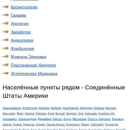
Косметология
Гадалки
Урология
Заработок
Андрология
Флебология
Мужское Здоровье
Пластическая Хирургия
Эстетическая Медицина
Населённые пункты рядом - Соединённые
Штаты Америки
Апалачикола
Аллентаун
Абилин
Амблер
Альбукерке
Абердин
Олбани
Беллер
Нантакет
Вако
Арката
Адриан
Адак
Кадьяк
Эндрюс
Ада
Аленива
Альберт-Ли
Аллакакет
Александрия
Джаффри
Афтон
Ангун
Магнолиа
Огаста
Херлонг
Арапахо
Амери
Атина
Амчитка
Альянс
Залив Анита
Андерсон
Айкен
Уэйнрайт
Атлантик
Алисевилл
Кайзер
Атка
Акиак
Акхайок
Кинг Салмон
Акрон
Анактавак
Олбани
Алпайн