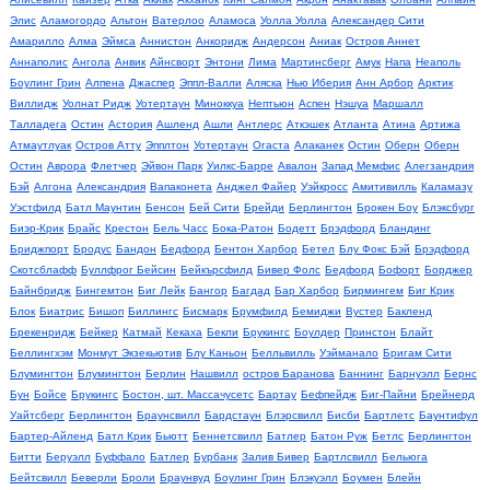
Элис
Аламогордо
Альтон
Ватерлоо
Аламоса
Уолла Уолла
Александер Сити
Амарилло
Алма
Эймса
Аннистон
Анкоридж
Андерсон
Аниак
Остров Аннет
Аннаполис
Ангола
Анвик
Айнсворт
Энтони
Лима
Мартинсберг
Амук
Напа
Неаполь
Боулинг Грин
Алпена
Джаспер
Эппл-Валли
Аляска
Нью Иберия
Анн Арбор
Арктик
Виллидж
Уолнат Ридж
Уотертаун
Миноккуа
Нептьюн
Аспен
Нэшуа
Маршалл
Талладега
Остин
Астория
Ашленд
Ашли
Антлерс
Аткэшек
Атланта
Атина
Артижа
Атмаутлуак
Остров Атту
Эпплтон
Уотертаун
Огаста
Алаканек
Остин
Оберн
Оберн
Остин
Аврора
Флетчер
Эйвон Парк
Уилкс-Барре
Авалон
Запад Мемфис
Алегзандрия
Бэй
Алгона
Александрия
Вапаконета
Анджел Файер
Уэйкросс
Амитивилль
Каламазу
Уэстфилд
Батл Маунтин
Бенсон
Бей Сити
Брейди
Берлингтон
Брокен Боу
Блэксбург
Биэр-Крик
Брайс
Крестон
Бель Часс
Бока-Ратон
Бодетт
Брэдфорд
Бландинг
Бриджпорт
Бродус
Бандон
Бедфорд
Бентон Харбор
Бетел
Блу Фокс Бэй
Брэдфорд
Скотсблафф
Буллфрог Бейсин
Бейкърсфилд
Бивер Фолс
Бедфорд
Бофорт
Борджер
Байнбридж
Бингемтон
Биг Лейк
Бангор
Багдад
Бар Харбор
Бирмингем
Биг Крик
Блок
Биатрис
Бишоп
Биллингс
Бисмарк
Брумфилд
Бемиджи
Вустер
Бакленд
Брекенридж
Бейкер
Катмай
Кекаха
Бекли
Брукингс
Боулдер
Принстон
Блайт
Беллингхэм
Монмут Экзекьютив
Блу Каньон
Белльвилль
Уэйманало
Бригам Сити
Блумингтон
Блумингтон
Берлин
Нашвилл
остров Баранова
Баннинг
Барнуэлл
Бернс
Бун
Бойсе
Брукингс
Бостон, шт. Массачусетс
Бартау
Бефпейдж
Биг-Пайни
Брейнерд
Уайтсберг
Берлингтон
Браунсвилл
Бардстаун
Блэрсвилл
Бисби
Бартлетс
Баунтифул
Бартер-Айленд
Батл Крик
Бьютт
Беннетсвилл
Батлер
Батон Руж
Бетлс
Берлингтон
Битти
Беруэлл
Буффало
Батлер
Бурбанк
Залив Бивер
Бартлсвилл
Бельюга
Бейтсвилл
Беверли
Броли
Браунвуд
Боулинг Грин
Блэкуэлл
Боумен
Блейн